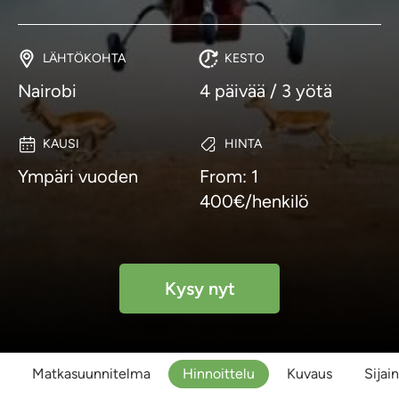
LÄHTÖKOHTA
KESTO
Nairobi
4 päivää / 3 yötä
KAUSI
HINTA
Ympäri vuoden
From: 1
400€/henkilö
Kysy nyt
Matkasuunnitelma
Hinnoittelu
Kuvaus
Sijain