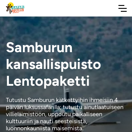
Samburun
kansallispuisto
Lentopaketti
Tutustu Samburun kätkettyihin ihmeisiin 4
päivän luksussafarilla; tutustu ainutlaatuiseen
villieläimistöön, uppoutu paikalliseen
kulttuuriin ja nauti seesteisistä,
luonnonkauniista maisemista.