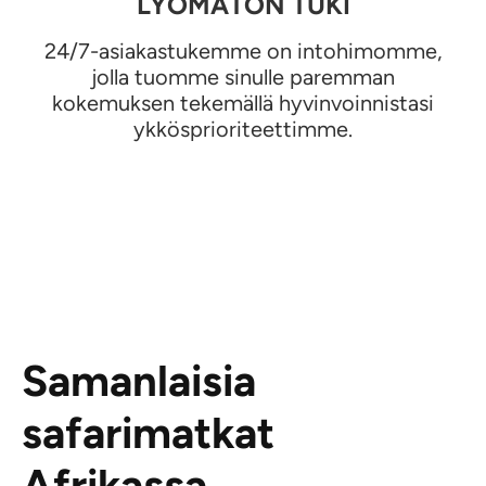
LYÖMÄTÖN TUKI
24/7-asiakastukemme on intohimomme,
jolla tuomme sinulle paremman
kokemuksen tekemällä hyvinvoinnistasi
ykkösprioriteettimme.
Samanlaisia
safarimatkat
Afrikassa