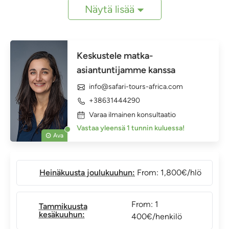
Näytä lisää
Keskustele matka-
asiantuntijamme kanssa
info@safari-tours-africa.com
+38631444290
Varaa ilmainen konsultaatio
Vastaa yleensä 1 tunnin kuluessa!
Ava
Heinäkuusta joulukuuhun:
From: 1,800€/hlö
From: 1
Tammikuusta
kesäkuuhun:
400€/henkilö