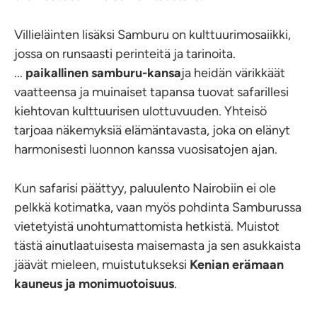
Villieläinten lisäksi Samburu on kulttuurimosaiikki,
jossa on runsaasti perinteitä ja tarinoita.
...
paikallinen samburu-kansa
ja heidän värikkäät
vaatteensa ja muinaiset tapansa tuovat safarillesi
kiehtovan kulttuurisen ulottuvuuden. Yhteisö
tarjoaa näkemyksiä elämäntavasta, joka on elänyt
harmonisesti luonnon kanssa vuosisatojen ajan.
Kun safarisi päättyy, paluulento Nairobiin ei ole
pelkkä kotimatka, vaan myös pohdinta Samburussa
vietetyistä unohtumattomista hetkistä. Muistot
tästä ainutlaatuisesta maisemasta ja sen asukkaista
jäävät mieleen, muistutukseksi
Kenian erämaan
kauneus ja monimuotoisuus
.