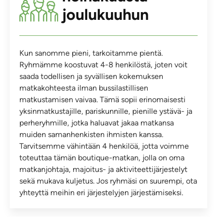
joulukuuhun
Kun sanomme pieni, tarkoitamme pientä.
Ryhmämme koostuvat 4-8 henkilöstä, joten voit
saada todellisen ja syvällisen kokemuksen
matkakohteesta ilman bussilastillisen
matkustamisen vaivaa. Tämä sopii erinomaisesti
yksinmatkustajille, pariskunnille, pienille ystävä- ja
perheryhmille, jotka haluavat jakaa matkansa
muiden samanhenkisten ihmisten kanssa.
Tarvitsemme vähintään 4 henkilöä, jotta voimme
toteuttaa tämän boutique-matkan, jolla on oma
matkanjohtaja, majoitus- ja aktiviteettijärjestelyt
sekä mukava kuljetus. Jos ryhmäsi on suurempi, ota
yhteyttä meihin eri järjestelyjen järjestämiseksi.