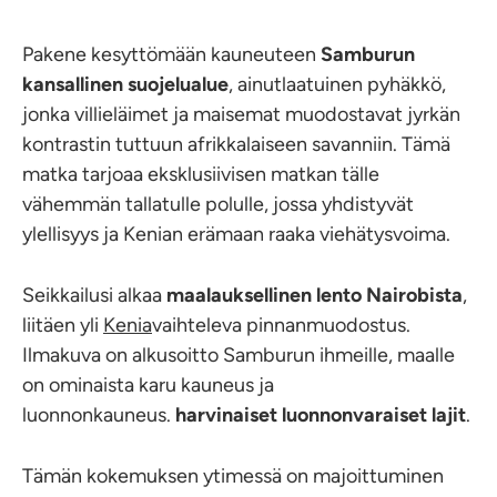
Pakene kesyttömään kauneuteen
Samburun
kansallinen suojelualue
, ainutlaatuinen pyhäkkö,
jonka villieläimet ja maisemat muodostavat jyrkän
kontrastin tuttuun afrikkalaiseen savanniin. Tämä
matka tarjoaa eksklusiivisen matkan tälle
vähemmän tallatulle polulle, jossa yhdistyvät
ylellisyys ja Kenian erämaan raaka viehätysvoima.
Seikkailusi alkaa
maalauksellinen lento Nairobista
,
liitäen yli
Kenia
vaihteleva pinnanmuodostus.
Ilmakuva on alkusoitto Samburun ihmeille, maalle
on ominaista karu kauneus ja
luonnonkauneus.
harvinaiset luonnonvaraiset lajit
.
Tämän kokemuksen ytimessä on majoittuminen