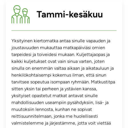
Tammi-kesäkuu
Yksityinen kiertomatka antaa sinulle vapauden ja
joustavuuden mukauttaa matkapäiviäsi omien
tarpeidesi ja toiveidesi mukaan. Kuljettajaopas ja
kaikki kuljetukset ovat vain sinua varten, joten
sinulla on enemmän valtaa aikaan ja aikatauluun ja
henkilökohtaisempi kokemus ilman, että sinun
tarvitsee sopeutua isompaan ryhmään. Matkustitpa
sitten yksin tai perheen ja ystävien kanssa,
yksityiset opastetut matkat antavat sinulle
mahdollisuuden useampiin pysähdyksiin, lisä- ja
muutoksiin lennosta, kunhan ne sopivat
reittisuunnitelmaan, jonka me huolellisesti
valmistelemme ja järjestämme, jotta voit viettää