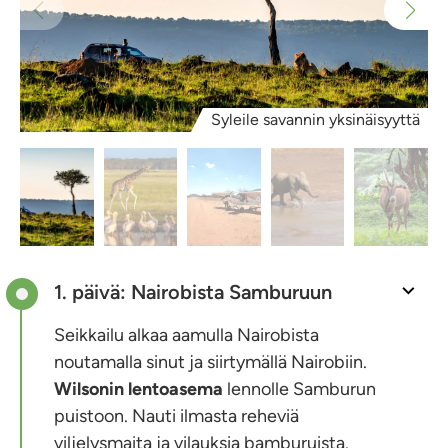
Syleile savannin yksinäisyyttä
1. päivä: Nairobista Samburuun
Seikkailu alkaa aamulla Nairobista
noutamalla sinut ja siirtymällä Nairobiin.
Wilsonin lentoasema
lennolle Samburun
puistoon. Nauti ilmasta reheviä
viljelysmaita ja vilauksia bamburuista.