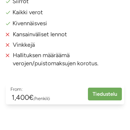
Siirrot
Kaikki verot
Kivennäisvesi
Kansainväliset lennot
Vinkkejä
Hallituksen määräämä
verojen/puistomaksujen korotus.
From:
Tiedustelu
1,400€
/henkilö