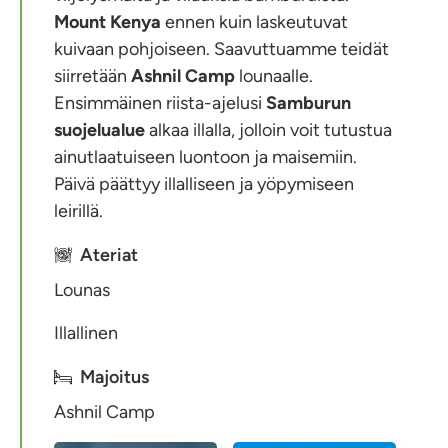
Mount Kenya
ennen kuin laskeutuvat
kuivaan pohjoiseen. Saavuttuamme teidät
siirretään
Ashnil Camp
lounaalle.
Ensimmäinen riista-ajelusi
Samburun
suojelualue
alkaa illalla, jolloin voit tutustua
ainutlaatuiseen luontoon ja maisemiin.
Päivä päättyy illalliseen ja yöpymiseen
leirillä.
Ateriat
Lounas
Illallinen
Majoitus
Ashnil Camp