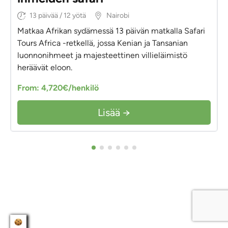
13 päivää / 12 yötä
Nairobi
Matkaa Afrikan sydämessä 13 päivän matkalla Safari
Tours Africa -retkellä, jossa Kenian ja Tansanian
luonnonihmeet ja majesteettinen villieläimistö
heräävät eloon.
From: 4,720€/henkilö
Lisää →