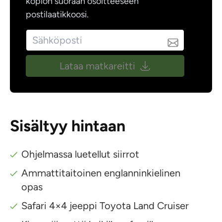
kopion suoraan osoitteeseen
postilaatikkoosi.
Lataa matkareitti
Sisältyy hintaan
Ohjelmassa luetellut siirrot
Ammattitaitoinen englanninkielinen
opas
Safari 4×4 jeeppi Toyota Land Cruiser