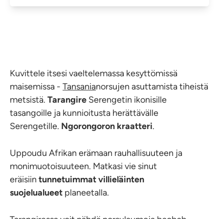
Kuvittele itsesi vaeltelemassa kesyttömissä
maisemissa -
Tansania
norsujen asuttamista tiheistä
metsistä.
Tarangire
Serengetin ikonisille
tasangoille ja kunnioitusta herättävälle
Serengetille.
Ngorongoron kraatteri
.
Uppoudu Afrikan erämaan rauhallisuuteen ja
monimuotoisuuteen. Matkasi vie sinut
eräisiin
tunnetuimmat villieläinten
suojelualueet
planeetalla.