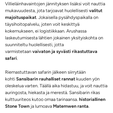
Villieläinhavaintojen jännityksen lisäksi voit nauttia
mukavuudesta, jota tarjoavat huolellisesti
valitut
majoituspaikat
. Jokaisella pysähdyspaikalla on
täysihoitopalvelu, joten voit keskittyä
kokemukseen, ei logistiikkaan. Arushassa
laskeutumisesta lähtien jokainen yksityiskohta on
suunniteltu huolellisesti, jotta
varmistetaan
vaivaton ja syvästi rikastuttava
safari
.
Riemastuttavan safarin jälkeen siirrytään
kohti
Sansibarin rauhalliset rannat
kuuden yön
oleskelua varten. Täällä aika hidastuu, ja voit nauttia
auringosta, hiekasta ja merestä. Sansibarin rikas
kulttuuriteos kutoo omaa tarinaansa.
historiallinen
Stone Town
ja lumoava
Matemwen ranta
.