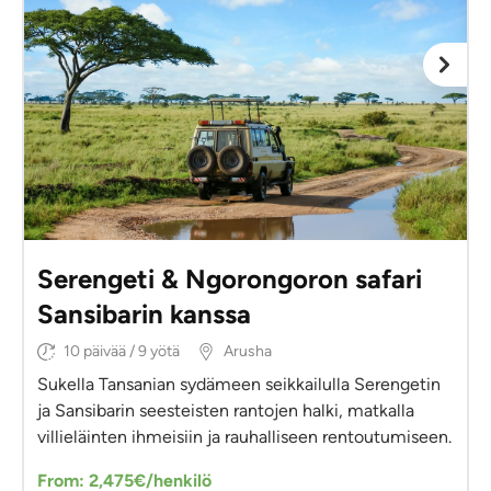
Serengeti & Ngorongoron safari
Sansibarin kanssa
10 päivää / 9 yötä
Arusha
Sukella Tansanian sydämeen seikkailulla Serengetin
ja Sansibarin seesteisten rantojen halki, matkalla
villieläinten ihmeisiin ja rauhalliseen rentoutumiseen.
From: 2,475€/henkilö