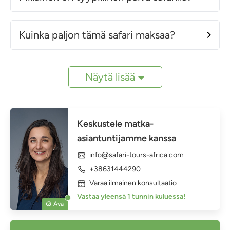
Kuinka paljon tämä safari maksaa?
Näytä lisää
Keskustele matka-
asiantuntijamme kanssa
info@safari-tours-africa.com
+38631444290
Varaa ilmainen konsultaatio
Vastaa yleensä 1 tunnin kuluessa!
Ava