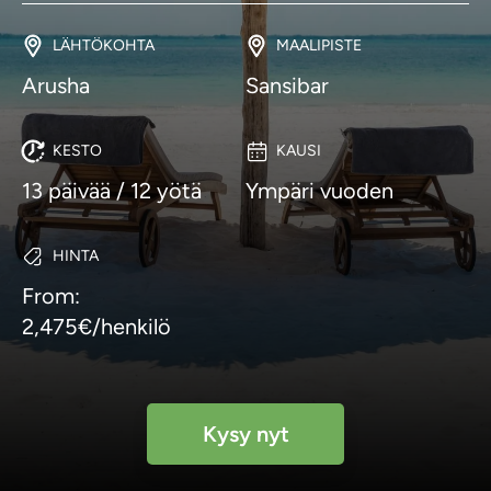
LÄHTÖKOHTA
MAALIPISTE
Arusha
Sansibar
KESTO
KAUSI
13 päivää / 12 yötä
Ympäri vuoden
HINTA
From:
2,475€/henkilö
Kysy nyt