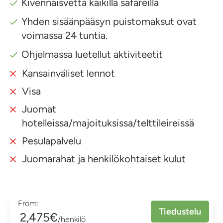
Kivennäisvettä kaikilla safareilla
Yhden sisäänpääsyn puistomaksut ovat
voimassa 24 tuntia.
Ohjelmassa luetellut aktiviteetit
Kansainväliset lennot
Visa
Juomat
hotelleissa/majoituksissa/telttileireissä
Pesulapalvelu
Juomarahat ja henkilökohtaiset kulut
From:
Tiedustelu
2,475€
/henkilö