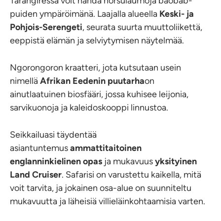
Tarangiressa voit nähdä norsulaumoja baobab-
puiden ympäröimänä. Laajalla alueella
Keski- ja
Pohjois-Serengeti
, seurata suurta muuttoliikettä,
eeppistä elämän ja selviytymisen näytelmää.
Ngorongoron kraatteri, jota kutsutaan usein
nimellä
Afrikan Eedenin puutarha
on
ainutlaatuinen biosfääri, jossa kuhisee leijonia,
sarvikuonoja ja kaleidoskooppi linnustoa.
Seikkailuasi täydentää
asiantuntemus
ammattitaitoinen
englanninkielinen opas
ja mukavuus
yksityinen
Land Cruiser
. Safarisi on varustettu kaikella, mitä
voit tarvita, ja jokainen osa-alue on suunniteltu
mukavuutta ja läheisiä villieläinkohtaamisia varten.