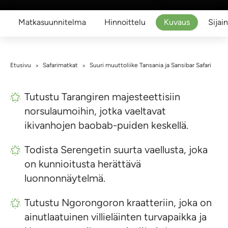
Matkasuunnitelma
Hinnoittelu
Kuvaus
Sijain
Etusivu
Safarimatkat
Suuri muuttoliike Tansania ja Sansibar Safari
>
>
Tutustu Tarangiren majesteettisiin
norsulaumoihin, jotka vaeltavat
ikivanhojen baobab-puiden keskellä.
Todista Serengetin suurta vaellusta, joka
on kunnioitusta herättävä
luonnonnäytelmä.
Tutustu Ngorongoron kraatteriin, joka on
ainutlaatuinen villieläinten turvapaikka ja