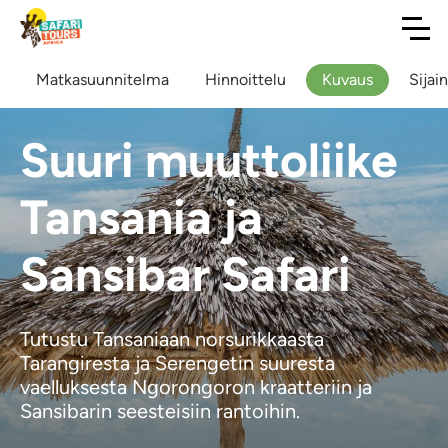
Matkasuunnitelma
Hinnoittelu
Kuvaus
Sijain
Suuri muuttoliike
Tansania ja
Sansibar Safari
Tutustu Tansaniaan norsurikkaasta
Tarangiresta ja Serengetin suuresta
vaelluksesta Ngorongoron kraatteriin ja
Sansibarin seesteisiin rantoihin.