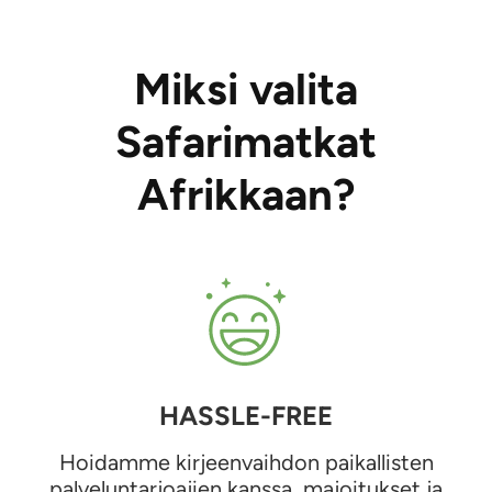
Miksi valita
Safarimatkat
Afrikkaan?
HASSLE-FREE
Hoidamme kirjeenvaihdon paikallisten
palveluntarjoajien kanssa, majoitukset ja