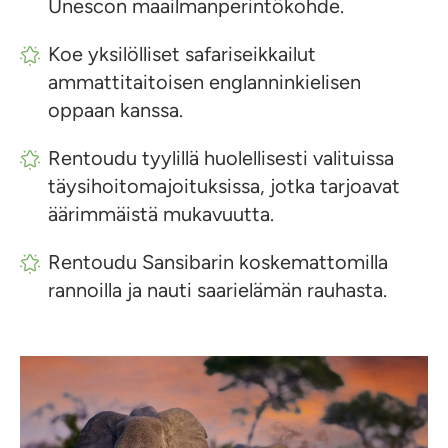
Unescon maailmanperintökohde.
Koe yksilölliset safariseikkailut
ammattitaitoisen englanninkielisen
oppaan kanssa.
Rentoudu tyylillä huolellisesti valituissa
täysihoitomajoituksissa, jotka tarjoavat
äärimmäistä mukavuutta.
Rentoudu Sansibarin koskemattomilla
rannoilla ja nauti saarielämän rauhasta.