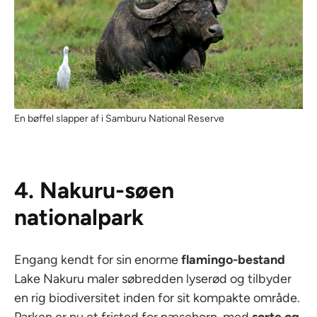
En bøffel slapper af i Samburu National Reserve
4. Nakuru-søen
nationalpark
Engang kendt for sin enorme
flamingo-bestand
Lake Nakuru maler søbredden lyserød og tilbyder
en rig biodiversitet inden for sit kompakte område.
Parken er nu et fristed for næsehorn, med
sorte og