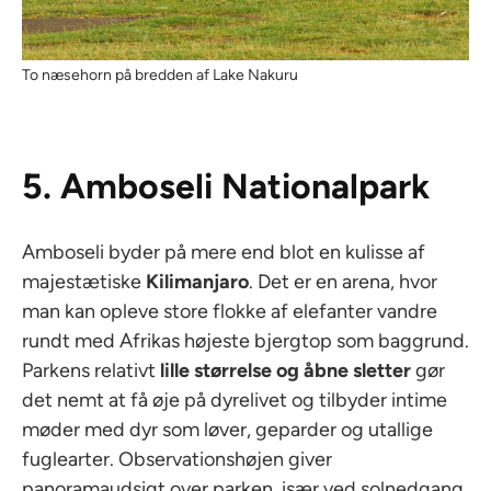
To næsehorn på bredden af Lake Nakuru
5. Amboseli Nationalpark
Amboseli byder på mere end blot en kulisse af
majestætiske
Kilimanjaro
. Det er en arena, hvor
man kan opleve store flokke af elefanter vandre
rundt med Afrikas højeste bjergtop som baggrund.
Parkens relativt
lille størrelse og åbne sletter
gør
det nemt at få øje på dyrelivet og tilbyder intime
møder med dyr som løver, geparder og utallige
fuglearter. Observationshøjen giver
panoramaudsigt over parken, især ved solnedgang,