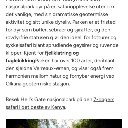
nasjonalpark byr på en safariopplevelse utenom
det vanlige, med sin dramatiske geotermiske
aktivitet og sitt unike dyreliv. Parken er et fristed
for dyr som bøfler, sebraer og sjiraffer, og den
rovdyrfrie statusen gjør den ideell for fotturer og
sykkelsafari blant sprudlende geysirer og ruvende
klipper. Kjent for
fjellklatring og
fuglekikking
Parken har over 100 arter, deriblant
den sjeldne Verreaux-ørnen, og viser også frem
harmonien mellom natur og fornybar energi ved
Olkaria geotermiske stasjon.
Besøk Hell's Gate nasjonalpark på den
7-dagers
safari i det beste av Kenya
.