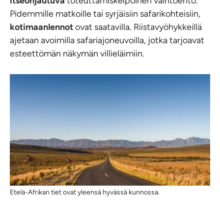
itseohjautuva
toteuttamiskelpoinen vaihtoehto.
Pidemmille matkoille tai syrjäisiin safarikohteisiin,
kotimaanlennot
ovat saatavilla. Riistavyöhykkeillä
ajetaan avoimilla safariajoneuvoilla, jotka tarjoavat
esteettömän näkymän villieläimiin.
Etelä-Afrikan tiet ovat yleensä hyvässä kunnossa.