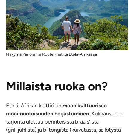
Näkymä Panorama Route -reitiltä Etelä-Afrikassa
Millaista ruoka on?
Etelä-Afrikan keittiö on
maan kulttuurisen
monimuotoisuuden heijastuminen
. Kulinaristinen
tarjonta ulottuu perinteisistä braais'ista
(grillijuhlista) ja biltongista (kuivatusta, säilötystä