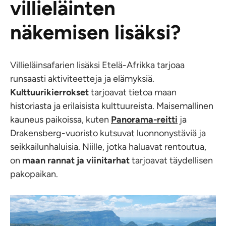
villieläinten
näkemisen lisäksi?
Villieläinsafarien lisäksi Etelä-Afrikka tarjoaa
runsaasti aktiviteetteja ja elämyksiä.
Kulttuurikierrokset
tarjoavat tietoa maan
historiasta ja erilaisista kulttuureista. Maisemallinen
kauneus paikoissa, kuten
Panorama-reitti
ja
Drakensberg-vuoristo kutsuvat luonnonystäviä ja
seikkailunhaluisia. Niille, jotka haluavat rentoutua,
on
maan rannat ja viinitarhat
tarjoavat täydellisen
pakopaikan.