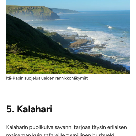
Itä-Kapin suojelualueiden rannikkonäkymät
5. Kalahari
Kalaharin puolikuiva savanni tarjoaa täysin erilaisen
maiseman kuin safareille tyypillinen bushveld.