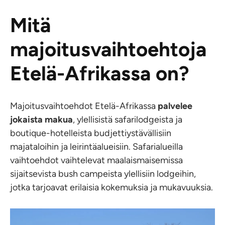
Mitä
majoitusvaihtoehtoja
Etelä-Afrikassa on?
Majoitusvaihtoehdot Etelä-Afrikassa
palvelee
jokaista makua
, ylellisistä safarilodgeista ja
boutique-hotelleista budjettiystävällisiin
majataloihin ja leirintäalueisiin. Safarialueilla
vaihtoehdot vaihtelevat maalaismaisemissa
sijaitsevista bush campeista ylellisiin lodgeihin,
jotka tarjoavat erilaisia kokemuksia ja mukavuuksia.