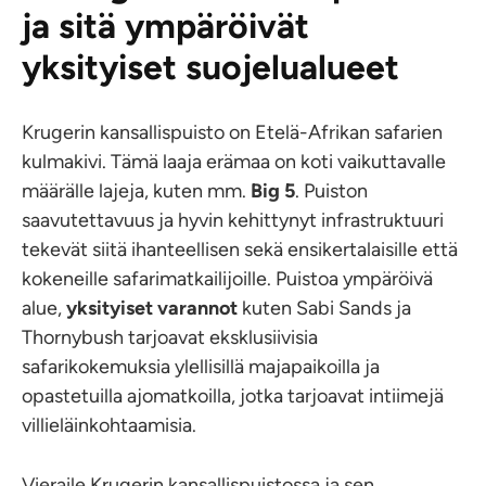
ja sitä ympäröivät
yksityiset suojelualueet
Krugerin kansallispuisto on Etelä-Afrikan safarien
kulmakivi. Tämä laaja erämaa on koti vaikuttavalle
määrälle lajeja, kuten mm.
Big 5
. Puiston
saavutettavuus ja hyvin kehittynyt infrastruktuuri
tekevät siitä ihanteellisen sekä ensikertalaisille että
kokeneille safarimatkailijoille. Puistoa ympäröivä
alue,
yksityiset varannot
kuten Sabi Sands ja
Thornybush tarjoavat eksklusiivisia
safarikokemuksia ylellisillä majapaikoilla ja
opastetuilla ajomatkoilla, jotka tarjoavat intiimejä
villieläinkohtaamisia.
Vieraile Krugerin kansallispuistossa ja sen