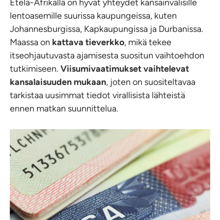
Etelä-Afrikalla on hyvät yhteydet kansainvälisille
lentoasemille suurissa kaupungeissa, kuten
Johannesburgissa, Kapkaupungissa ja Durbanissa.
Maassa on
kattava tieverkko
, mikä tekee
itseohjautuvasta ajamisesta suositun vaihtoehdon
tutkimiseen.
Viisumivaatimukset vaihtelevat
kansalaisuuden mukaan
, joten on suositeltavaa
tarkistaa uusimmat tiedot virallisista lähteistä
ennen matkan suunnittelua.