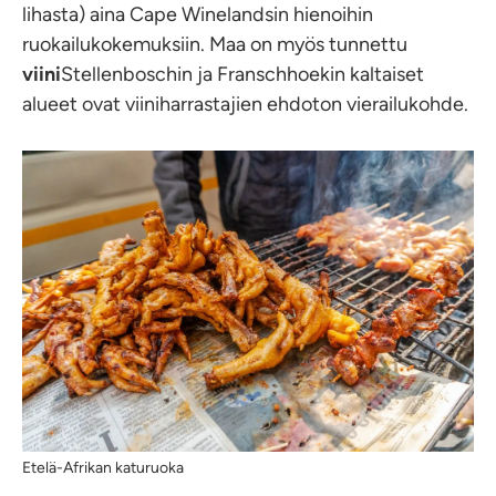
lihasta) aina Cape Winelandsin hienoihin
ruokailukokemuksiin. Maa on myös tunnettu
viini
Stellenboschin ja Franschhoekin kaltaiset
alueet ovat viiniharrastajien ehdoton vierailukohde.
Etelä-Afrikan katuruoka