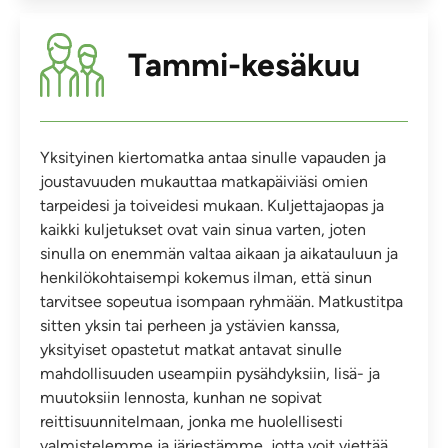
Tammi-kesäkuu
Yksityinen kiertomatka antaa sinulle vapauden ja
joustavuuden mukauttaa matkapäiviäsi omien
tarpeidesi ja toiveidesi mukaan. Kuljettajaopas ja
kaikki kuljetukset ovat vain sinua varten, joten
sinulla on enemmän valtaa aikaan ja aikatauluun ja
henkilökohtaisempi kokemus ilman, että sinun
tarvitsee sopeutua isompaan ryhmään. Matkustitpa
sitten yksin tai perheen ja ystävien kanssa,
yksityiset opastetut matkat antavat sinulle
mahdollisuuden useampiin pysähdyksiin, lisä- ja
muutoksiin lennosta, kunhan ne sopivat
reittisuunnitelmaan, jonka me huolellisesti
valmistelemme ja järjestämme, jotta voit viettää