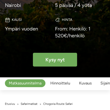
Nairobi
5 päivää / 4 yötä
KAUSI
HINTA
Ympäri vuoden
From: Henkilö: 1
520€/henkilö
Kysy nyt
Matkasuunnitelma
Hinnoittelu
Kuvaus
Sijain
Etusivu
Safarimatkat
Chogoria Route Safari
>
>