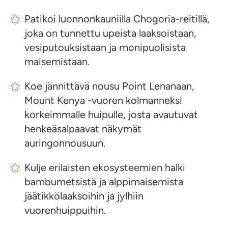
Patikoi luonnonkauniilla Chogoria-reitillä,
joka on tunnettu upeista laaksoistaan,
vesiputouksistaan ja monipuolisista
maisemistaan.
Koe jännittävä nousu Point Lenanaan,
Mount Kenya -vuoren kolmanneksi
korkeimmalle huipulle, josta avautuvat
henkeäsalpaavat näkymät
auringonnousuun.
Kulje erilaisten ekosysteemien halki
bambumetsistä ja alppimaisemista
jäätikkölaaksoihin ja jylhiin
vuorenhuippuihin.