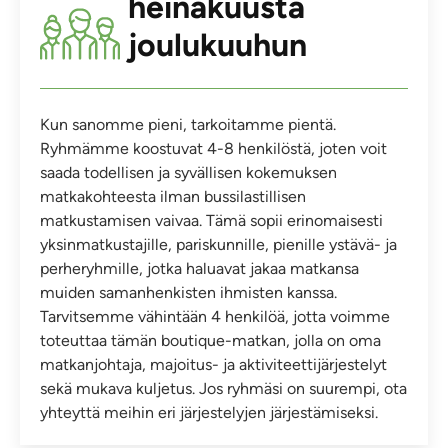
heinäkuusta
joulukuuhun
Kun sanomme pieni, tarkoitamme pientä.
Ryhmämme koostuvat 4-8 henkilöstä, joten voit
saada todellisen ja syvällisen kokemuksen
matkakohteesta ilman bussilastillisen
matkustamisen vaivaa. Tämä sopii erinomaisesti
yksinmatkustajille, pariskunnille, pienille ystävä- ja
perheryhmille, jotka haluavat jakaa matkansa
muiden samanhenkisten ihmisten kanssa.
Tarvitsemme vähintään 4 henkilöä, jotta voimme
toteuttaa tämän boutique-matkan, jolla on oma
matkanjohtaja, majoitus- ja aktiviteettijärjestelyt
sekä mukava kuljetus. Jos ryhmäsi on suurempi, ota
yhteyttä meihin eri järjestelyjen järjestämiseksi.