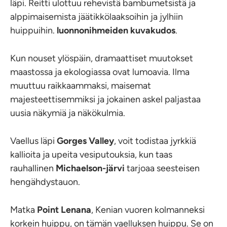
läpi. Reitti ulottuu rehevistä bambumetsistä ja
alppimaisemista jäätikkölaaksoihin ja jylhiin
huippuihin.
luonnonihmeiden kuvakudos
.
Kun nouset ylöspäin, dramaattiset muutokset
maastossa ja ekologiassa ovat lumoavia. Ilma
muuttuu raikkaammaksi, maisemat
majesteettisemmiksi ja jokainen askel paljastaa
uusia näkymiä ja näkökulmia.
Vaellus läpi
Gorges Valley
, voit todistaa jyrkkiä
kallioita ja upeita vesiputouksia, kun taas
rauhallinen
Michaelson-järvi
tarjoaa seesteisen
hengähdystauon.
Matka
Point Lenana
, Kenian vuoren kolmanneksi
korkein huippu, on tämän vaelluksen huippu. Se on