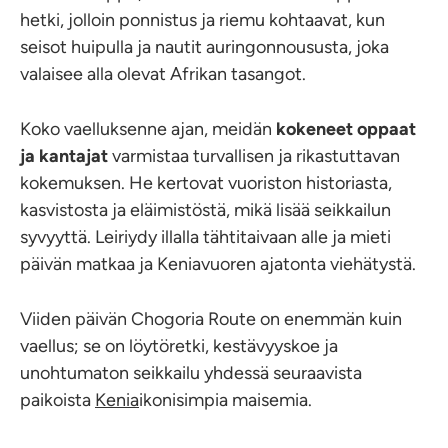
hetki, jolloin ponnistus ja riemu kohtaavat, kun
seisot huipulla ja nautit auringonnoususta, joka
valaisee alla olevat Afrikan tasangot.
Koko vaelluksenne ajan, meidän
kokeneet oppaat
ja kantajat
varmistaa turvallisen ja rikastuttavan
kokemuksen. He kertovat vuoriston historiasta,
kasvistosta ja eläimistöstä, mikä lisää seikkailun
syvyyttä. Leiriydy illalla tähtitaivaan alle ja mieti
päivän matkaa ja Keniavuoren ajatonta viehätystä.
Viiden päivän Chogoria Route on enemmän kuin
vaellus; se on löytöretki, kestävyyskoe ja
unohtumaton seikkailu yhdessä seuraavista
paikoista
Kenia
ikonisimpia maisemia.