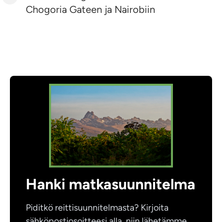
Chogoria Gateen ja Nairobiin
Hanki matkasuunnitelma
Piditkö reittisuunnitelmasta? Kirjoita
sähköpostiosoitteesi alla, niin lähetämme