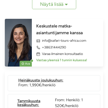
Näytä lisää
Keskustele matka-
asiantuntijamme kanssa
info@safari-tours-africa.com
+38631444290
Varaa ilmainen konsultaatio
Vastaa yleensä 1 tunnin kuluessa!
Ava
Heinäkuusta joulukuuhun:
From: 1,990€/henkilö
From: Henkilö: 1
Tammikuusta
kesäkuuhun:
520€/henkilö